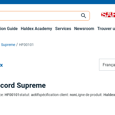
tion Guide
Haldex Academy
Services
Newsroom
Trouver u
d Supreme
HF00101
França
cord Supreme
ce
:
HF00101
statut
:
actif
spécification client
:
non
Ligne de produit
:
Haldex