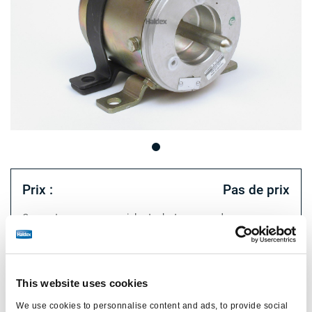
Prix :
Pas de prix
Connectez-vous pour voir le stock et commander.
Spécifications techniques
This website uses cookies
We use cookies to personnalise content and ads, to provide social
piston/diaphragme
type à piston