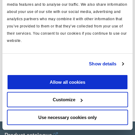
media features and to analyse our traffic. We also share information
diamètre du piston (mm)
125
about your use of our site with our social media, advertising and
analytics partners who may combine it with other information that
course (mm)
75
you’ve provided to them or that they’ve collected from your use of
support de fixation
avec
their services. You consent to our cookies if you continue to use our
website.
pression maxi. d'utilisation
8
(bar)
masse (kg)
3.5
Show details
Allow all cookies
Documents
Consultez toutes les publications connexes dans notre
Customize
Bibliothèque de documentation sur les produits
.
Use necessary cookies only