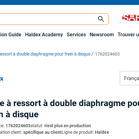
tion Guide
Haldex Academy
Services
Newsroom
Trouver u
ressort à double diaphragme pour frein à disque
1762024603
França
e à ressort à double diaphragme po
in à disque
ce
:
1762024603
statut
:
n'est plus en production
ation client
:
spécifique au client
Ligne de produit
:
Haldex