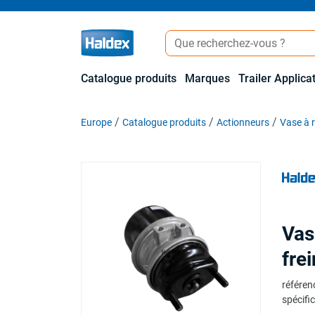
Catalogue produits
Marques
Trailer Applica
Europe
Catalogue produits
Actionneurs
Vase à 
Vas
fre
référen
spécific