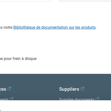
s notre
Bibliothèque de documentation sur les produits
.
e pour frein à disque
ces
Suppliers
ents
Supplier documents
x Academy
s