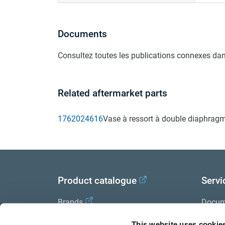
Documents
Consultez toutes les publications connexes dan
Related aftermarket parts
1762024616
Vase à ressort à double diaphragm
Product catalogue
Servi
Brands
Docum
Trailer Application Guide
Halde
This website uses cookie