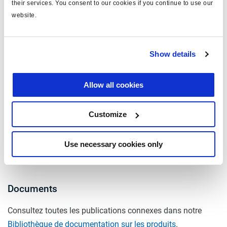
their services. You consent to our cookies if you continue to use our
filetage de fixation
M16x1.5
website.
tube de ventilation
sans
collier (degrés)
45
Show details
orifice latéral (degrés)
270
pression maxi. d'utilisation
Allow all cookies
10.2
(bar)
rapport TUV
BC0167.1
Customize
course (mm)
76/76
Use necessary cookies only
masse (kg)
9.5
Documents
Consultez toutes les publications connexes dans notre
Bibliothèque de documentation sur les produits
.