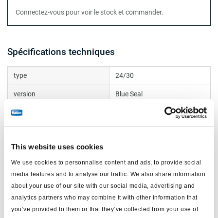
Connectez-vous pour voir le stock et commander.
Spécifications techniques
type
24/30
version
Blue Seal
tige (mm)
188 (226)
filetage de la tige
M16x1.5
This website uses cookies
protection
disque
We use cookies to personnalise content and ads, to provide social
application
OEM/aftermarket
media features and to analyse our traffic. We also share information
about your use of our site with our social media, advertising and
chape
avec
analytics partners who may combine it with other information that
orifice latéral
M16x1.5
you’ve provided to them or that they’ve collected from your use of