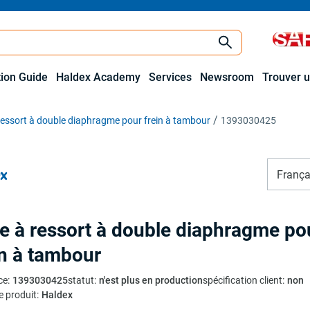
tion Guide
Haldex Academy
Services
Newsroom
Trouver u
ressort à double diaphragme pour frein à tambour
1393030425
França
e à ressort à double diaphragme po
in à tambour
ce
:
1393030425
statut
:
n'est plus en production
spécification client
:
non
e produit
:
Haldex