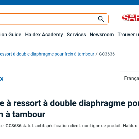
tion Guide
Haldex Academy
Services
Newsroom
Trouver u
ressort à double diaphragme pour frein à tambour
GC3636
França
e à ressort à double diaphragme po
in à tambour
ce
:
GC3636
statut
:
actif
spécification client
:
non
Ligne de produit
:
Haldex