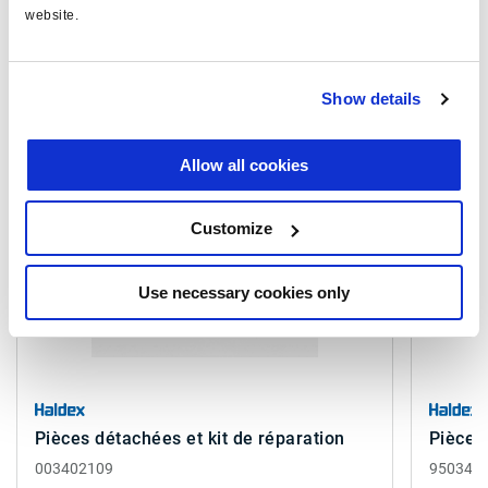
Consultez toutes les publications connexes dans notre
website.
Bibliothèque de documentation sur les produits
.
Show details
Produits connexes
Allow all cookies
Customize
Use necessary cookies only
Pièces détachées et kit de réparation
Pièces 
003402109
950340