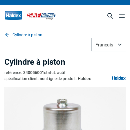
Cylindre à piston
Français
Cylindre à piston
référence
:
340056001
statut
:
actif
spécification client
:
non
Ligne de produit
:
Haldex