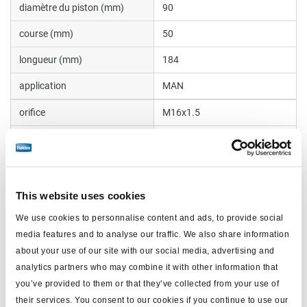
diamètre du piston (mm)
90
course (mm)
50
longueur (mm)
184
application
MAN
orifice
M16x1.5
filetage de connexion
M48x1.5
étanche
oui
pression maxi. d'utilisation
This website uses cookies
8.5
(bar)
We use cookies to personnalise content and ads, to provide social
masse (kg)
1.7
media features and to analyse our traffic. We also share information
about your use of our site with our social media, advertising and
analytics partners who may combine it with other information that
Documents
you’ve provided to them or that they’ve collected from your use of
their services. You consent to our cookies if you continue to use our