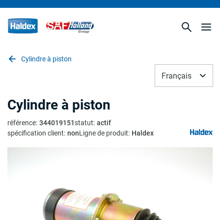
Cylindre à piston
Français
Cylindre à piston
référence
:
344019151
statut
:
actif
spécification client
:
non
Ligne de produit
:
Haldex