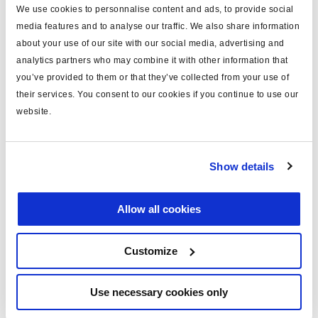
position
central + latéral
We use cookies to personnalise content and ads, to provide social
media features and to analyse our traffic. We also share information
filetage de la tige
M16x1.5
about your use of our site with our social media, advertising and
Largeur points de montage
analytics partners who may combine it with other information that
120
(mm)
you’ve provided to them or that they’ve collected from your use of
their services. You consent to our cookies if you continue to use our
F. fin de course (N)
2750
website.
F. fin de course (N)
4100
Show details
Documents
Consultez toutes les publications connexes dans notre
Allow all cookies
Bibliothèque de documentation sur les produits
.
Customize
Produits connexes
Use necessary cookies only