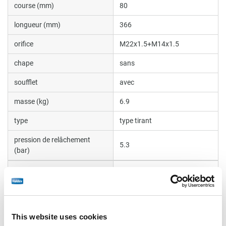
course (mm)
80
longueur (mm)
366
orifice
M22x1.5+M14x1.5
chape
sans
soufflet
avec
masse (kg)
6.9
type
type tirant
pression de relâchement
5.3
(bar)
volume (litres)
0.63
manual wind off
sans
Système de verrouillage
sans
This website uses cookies