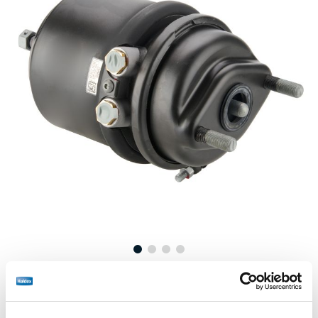
Prix :
€608,00 / unité