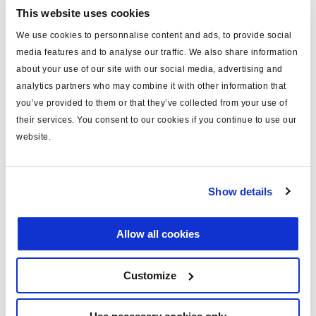
Connectez-vous pour voir le stock et commander.
This website uses cookies
We use cookies to personnalise content and ads, to provide social
media features and to analyse our traffic. We also share information
Spécifications techniques
about your use of our site with our social media, advertising and
analytics partners who may combine it with other information that
type
20/24
you’ve provided to them or that they’ve collected from your use of
their services. You consent to our cookies if you continue to use our
course (mm)
64/64
website.
orifices
type V232
position
27
Show details
masse (kg)
9.2
note
aftermarket only
Allow all cookies
Customize
Documents
Consultez toutes les publications connexes dans notre