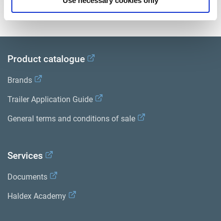
Use necessary cookies only
Bibliothèque de documentation sur les produits
.
Product catalogue
Brands
Trailer Application Guide
General terms and conditions of sale
Services
Documents
Haldex Academy