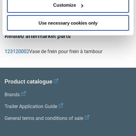
Customize
Consultez toutes les publications connexes dans notre
Bibliothèque de documentation sur les produits
.
Use necessary cookies only
Related aftermarket parts
123120002
Vase de frein pour frein à tambour
Product catalogue
Brands
Trailer Application Guide
General terms and conditions of sale