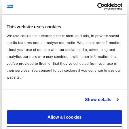
type
simple diaphragme
diamètre du piston (mm)
12
This website uses cookies
course (mm)
55
We use cookies to personnalise content and ads, to provide social
orifices
M16x1.5
media features and to analyse our traffic. We also share information
about your use of our site with our social media, advertising and
filetage de la tige
M16x1.5
analytics partners who may combine it with other information that
masse (kg)
0
you’ve provided to them or that they’ve collected from your use of
their services. You consent to our cookies if you continue to use our
tige (mm)
227
website.
pression maxi. d'utilisation
8.0
(bar)
Show details
note
avec collier de fixation
Allow all cookies
Documents