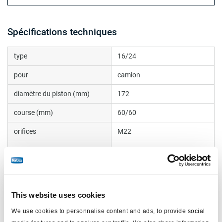
Spécifications techniques
type
16/24
pour
camion
diamètre du piston (mm)
172
course (mm)
60/60
orifices
M22
filetage de la tige
R8
soufflet
internal
masse (kg)
8.4
This website uses cookies
tige (mm)
15
We use cookies to personnalise content and ads, to provide social