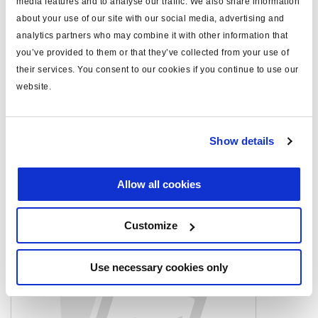
media features and to analyse our traffic. We also share information
pression maxi. d'utilisation
10.0
about your use of our site with our social media, advertising and
(bar)
analytics partners who may combine it with other information that
high force
HFL3
you’ve provided to them or that they’ve collected from your use of
their services. You consent to our cookies if you continue to use our
note
AM only
website.
Documents
Show details
Consultez toutes les publications connexes dans notre
Bibliothèque de documentation sur les produits
.
Allow all cookies
Produits connexes
Customize
Use necessary cookies only