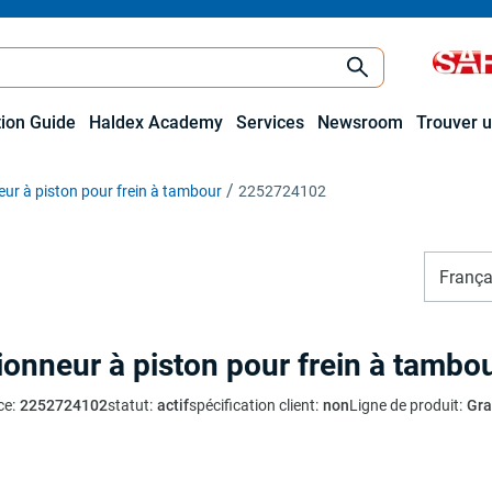
tion Guide
Haldex Academy
Services
Newsroom
Trouver u
eur à piston pour frein à tambour
2252724102
França
ionneur à piston pour frein à tambo
ce
:
2252724102
statut
:
actif
spécification client
:
non
Ligne de produit
:
Gr