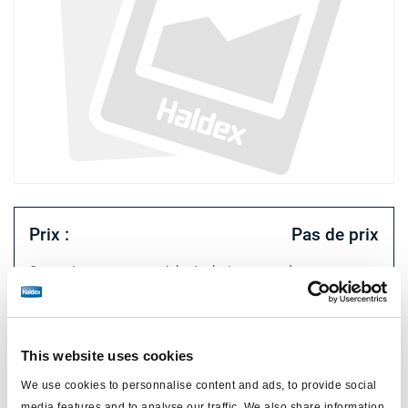
Prix :
Pas de prix
Connectez-vous pour voir le stock et commander.
Spécifications techniques
This website uses cookies
We use cookies to personnalise content and ads, to provide social
type
16
media features and to analyse our traffic. We also share information