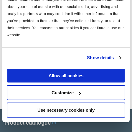
note
JOST
about your use of our site with our social media, advertising and
analytics partners who may combine it with other information that
masse (kg)
0
you’ve provided to them or that they’ve collected from your use of
their services. You consent to our cookies if you continue to use our
website.
Documents
Consultez toutes les publications connexes dans notre
Show details
Bibliothèque de documentation sur les produits
.
Allow all cookies
Related aftermarket parts
Customize
125160601
Vase de frein pour frein à disque
Use necessary cookies only
Product catalogue