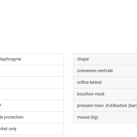
diaphragme
chape
connexion centrale
orifice latéral
bouchon vissé
F
pression maxi. d'utilisation (bar
de protection
masse (kg)
rket only