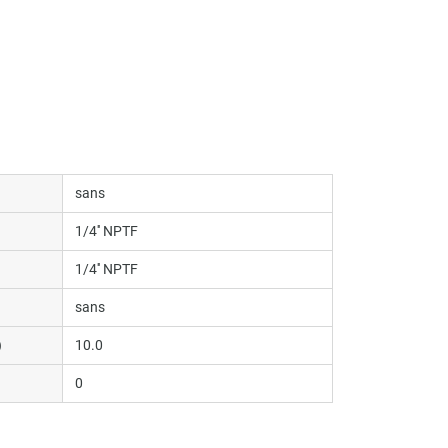
sans
1/4'' NPTF
1/4'' NPTF
sans
)
10.0
0