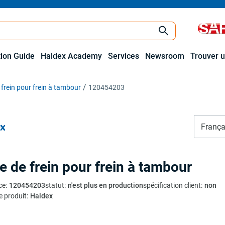
tion Guide
Haldex Academy
Services
Newsroom
Trouver u
frein pour frein à tambour
120454203
França
e de frein pour frein à tambour
ce
:
120454203
statut
:
n'est plus en production
spécification client
:
non
e produit
:
Haldex