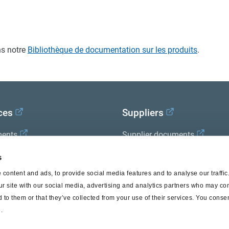
s notre
Bibliothèque de documentation sur les produits
.
ces
Suppliers
ents
Supplier documents
x Academy
s
content and ads, to provide social media features and to analyse our traffi
ur site with our social media, advertising and analytics partners who may com
 to them or that they’ve collected from your use of their services. You consen
.