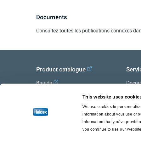
Documents
Consultez toutes les publications connexes dan
Product catalogue
Servi
Brands
Docum
Trailer Application Guide
Halde
This website uses cookie
We use cookies to personnalise 
General terms and conditions of
information about your use of o
sale
information that you’ve provided
you continue to use our website