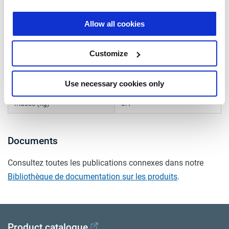
connexion centrale
M16x1.5
Allow all cookies
orifice latéral
M16x1.5
Customize
bouchon vissé
avec
pression maxi. d'utilisation
10.0
Use necessary cookies only
(bar)
masse (kg)
3.1
Documents
Consultez toutes les publications connexes dans notre
Bibliothèque de documentation sur les produits
.
Product catalogue