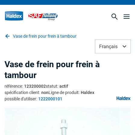
Vase de frein pour frein à tambour
Français
Vase de frein pour frein à
tambour
référence
:
123200002
statut
:
actif
spécification client
:
non
Ligne de produit
:
Haldex
possible d'utiliser
:
1222000101