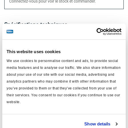
Connectez-vous pour voir le stock et commander.
Spécifications techniques
diaphragme
simple diaphragme
type
20
This website uses cookies
course (mm)
75
We use cookies to personnalise content and ads, to provide social
media features and to analyse our traffic. We also share information
tige (mm)
186
about your use of our site with our social media, advertising and
analytics partners who may combine it with other information that
filetage de la tige
M16x1.5
you’ve provided to them or that they’ve collected from your use of
protection
soufflet
their services. You consent to our cookies if you continue to use our
website.
application
OEM/aftermarket
rapport TUV
BC 0097.1
Show details
chape
sans