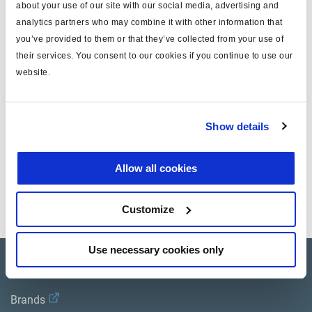
about your use of our site with our social media, advertising and
Attr. B
M16x1.5
analytics partners who may combine it with other information that
you’ve provided to them or that they’ve collected from your use of
Attr. C
longue
their services. You consent to our cookies if you continue to use our
website.
Attr. D
pressé
masse (kg)
0.357
Show details
Documents
Allow all cookies
Consultez toutes les publications connexes dans notre
Bibliothèque de documentation sur les produits
.
Customize
Use necessary cookies only
Product catalogue
Brands