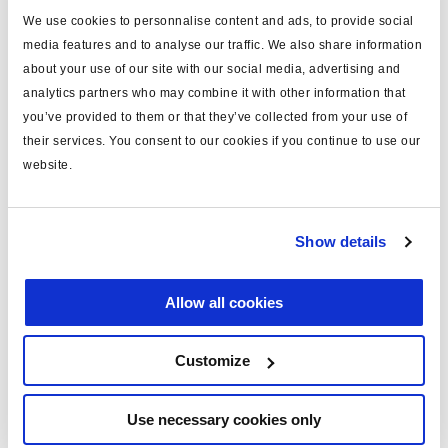
We use cookies to personnalise content and ads, to provide social
media features and to analyse our traffic. We also share information
Spécifications techniques
about your use of our site with our social media, advertising and
analytics partners who may combine it with other information that
type
chape
you’ve provided to them or that they’ve collected from your use of
their services. You consent to our cookies if you continue to use our
Attr. A
ø14mm
website.
Attr. B
M16x1.5
Attr. D
pressé
Show details
masse (kg)
0.28
Allow all cookies
Documents
Customize
Consultez toutes les publications connexes dans notre
Bibliothèque de documentation sur les produits
.
Use necessary cookies only