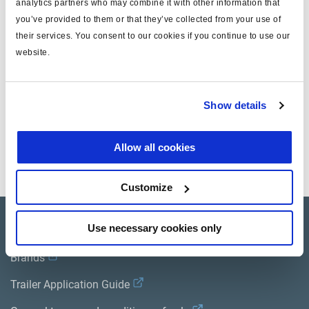
analytics partners who may combine it with other information that
pour
ZYLINDER VOLLST. TYP 14
you’ve provided to them or that they’ve collected from your use of
pour version
003596809
their services. You consent to our cookies if you continue to use our
website.
masse (kg)
0.577
Show details
Documents
Consultez toutes les publications connexes dans notre
Allow all cookies
Bibliothèque de documentation sur les produits
.
Customize
Product catalogue
Use necessary cookies only
Brands
Trailer Application Guide