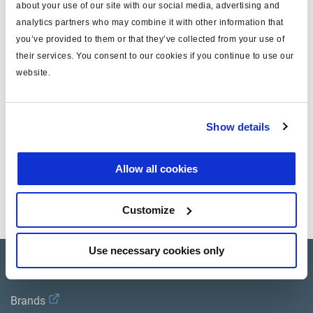
about your use of our site with our social media, advertising and
type
kit de réparation
analytics partners who may combine it with other information that
you’ve provided to them or that they’ve collected from your use of
pour
vases à ressort. tirant
their services. You consent to our cookies if you continue to use our
website.
pour version
344017.../ 344025...
masse (kg)
0.223
Show details
Documents
Allow all cookies
Consultez toutes les publications connexes dans notre
Bibliothèque de documentation sur les produits
.
Customize
Use necessary cookies only
Product catalogue
Brands