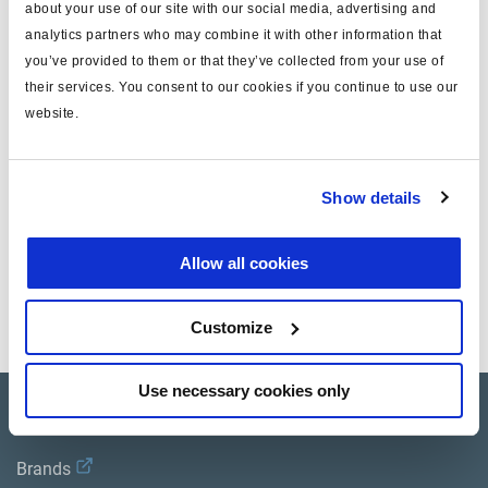
about your use of our site with our social media, advertising and
type
kit de réparation
analytics partners who may combine it with other information that
you’ve provided to them or that they’ve collected from your use of
pour
vases à ressort. tirant
their services. You consent to our cookies if you continue to use our
website.
pour version
344044...
masse (kg)
0.222
Show details
Documents
Allow all cookies
Consultez toutes les publications connexes dans notre
Bibliothèque de documentation sur les produits
.
Customize
Use necessary cookies only
Product catalogue
Brands