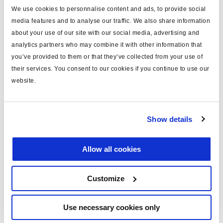
We use cookies to personnalise content and ads, to provide social
pour
maxi brake
media features and to analyse our traffic. We also share information
about your use of our site with our social media, advertising and
pour version
KSMR....../ MA156..
analytics partners who may combine it with other information that
Attr. A
5/8'' UNF
you’ve provided to them or that they’ve collected from your use of
their services. You consent to our cookies if you continue to use our
Attr. B
5/8'' UNF
website.
Attr. C
courte
Attr. D
forgé
Show details
masse (kg)
0.14
Allow all cookies
Documents
Customize
Consultez toutes les publications connexes dans notre
Bibliothèque de documentation sur les produits
.
Use necessary cookies only