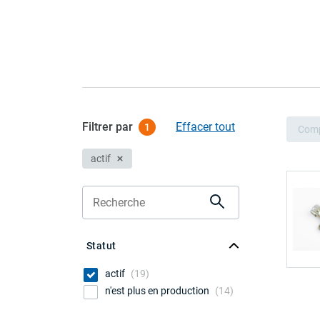
Filtrer par
Effacer tout
1
Com
actif
Statut
actif
(
19
)
n'est plus en production
(
14
)