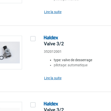
bouton: rouge. carré. étiquette UK
coussin: sans
Lire la suite
note: avec épaulement
Valve 3/2
352012001
type: valve de desserrage
pilotage: automatique
bouton: noir. bouton rond
pour: 351008.. + 351009...
Lire la suite
note: pour VRU, avec joints
Valve 3/2