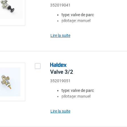
352019041
type: valve de parc
pilotage: manuel
bouton: noir rond sans étiquette
coussin: avec
Lire la suite
point de montage: sans
Valve 3/2
352019051
type: valve de parc
pilotage: manuel
bouton: noir rond sans étiquette
coussin: avec
Lire la suite
point de montage: sans