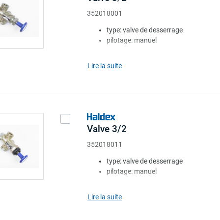
352018001
type: valve de desserrage
pilotage: manuel
bouton: bleu. rond avec étiquette
coussin: sans
Lire la suite
ressort: sans
Valve 3/2
352018011
type: valve de desserrage
pilotage: manuel
bouton: bleu. rond avec étiquette
coussin: avec
Lire la suite
ressort: sans