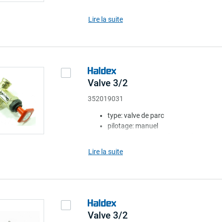
bouton: rouge. carré. avec étiquette
coussin: avec
Lire la suite
note: avec épaulement
Valve 3/2
352019031
type: valve de parc
pilotage: manuel
bouton: rouge. carré. sans étiquette
coussin: avec
Lire la suite
point de montage: sans
Valve 3/2