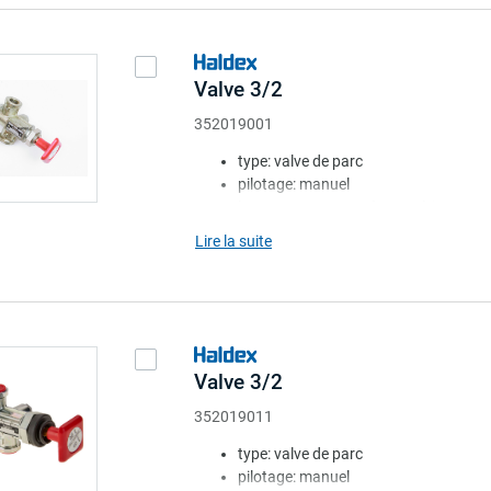
Valve 3/2
352019001
type: valve de parc
pilotage: manuel
bouton: rouge. carré. avec étiquette
coussin: sans
Lire la suite
note: avec épaulement
Valve 3/2
352019011
type: valve de parc
pilotage: manuel