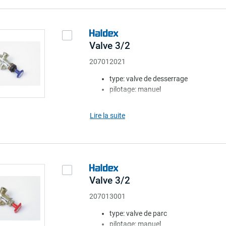
Valve 3/2
207012021
type: valve de desserrage
pilotage: manuel
bouton: bleu. rond modèle UK
coussin: avec
Lire la suite
ressort: sans
Valve 3/2
207013001
type: valve de parc
pilotage: manuel