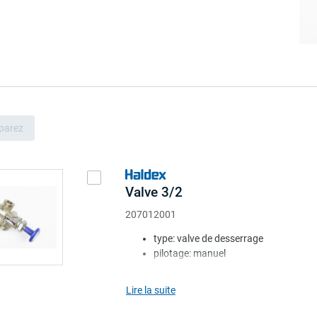
parez
Valve 3/2
207012001
type: valve de desserrage
pilotage: manuel
bouton: bleu. rond modèle UK
coussin: sans
Lire la suite
ressort: sans