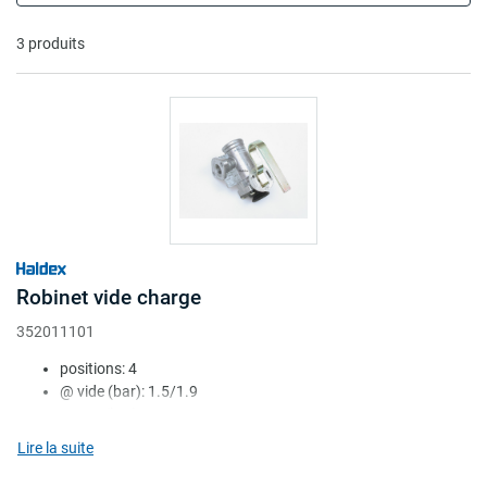
3 produits
Robinet vide charge
352011101
positions: 4
@ vide (bar): 1.5/1.9
@ 1/2 (bar): 3.0/3.5
position de relâchement: avec
Lire la suite
nombre. de conduites: simple circuit + simple/double circuit