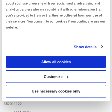
position de relâchement: avec
about your use of our site with our social media, advertising and
Lire la suite
nombre. de conduites: deux conduite
analytics partners who may combine it with other information that
€198,00
you’ve provided to them or that they’ve collected from your use of
their services. You consent to our cookies if you continue to use our
Connectez-vous pour voir le stock et commander.
website.
Show details
Allow all cookies
Customize
Use necessary cookies only
Robinet vide charge
352011122