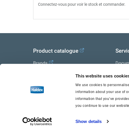
Connectez-vous pour voir le stock et commander.
Product catalogue
Servi
Brands
Docum
Trailer Application Guide
Halde
This website uses cookie
We use cookies to personnalise 
General terms and conditions of
information about your use of o
sale
information that you’ve provided
you continue to use our website
Show details
Haldex a strong brand of