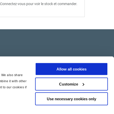
Connectez-vous pour voir le stock et commander.
Connectez-
Allow all cookies
c. We also share
bine it with other
Customize
t to our cookies if
Use necessary cookies only
|
|
icy
Cookie Policy
Legal Notice