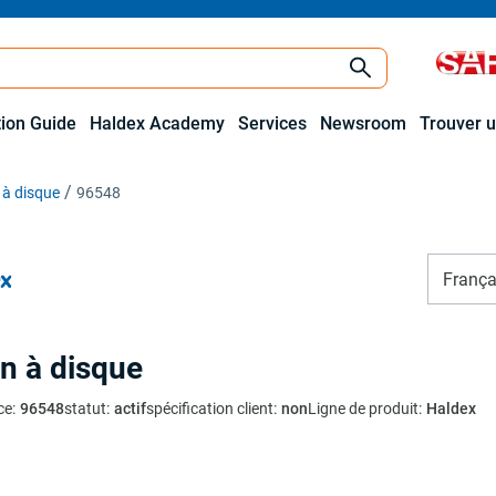
tion Guide
Haldex Academy
Services
Newsroom
Trouver u
 à disque
96548
França
in à disque
ce
:
96548
statut
:
actif
spécification client
:
non
Ligne de produit
:
Haldex