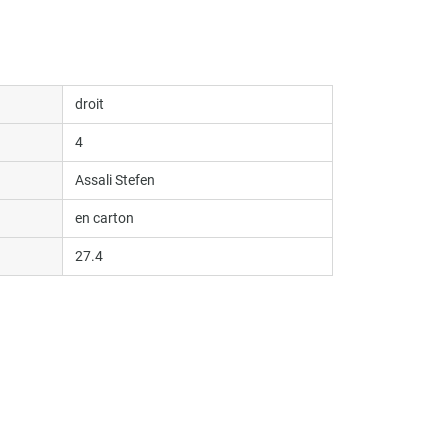
droit
4
Assali Stefen
en carton
27.4