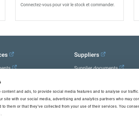
Connectez-vous pour voir le stock et commander.
ces
Suppliers
ents
Supplier documents
x Academy
s
content and ads, to provide social media features and to analyse our traffi
ur site with our social media, advertising and analytics partners who may com
 to them or that they’ve collected from your use of their services. You consen
.
© Haldex 2026
Privacy Pol