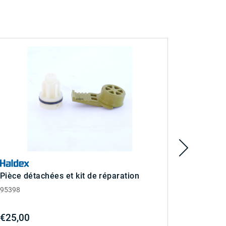
Pièce détachées et kit de réparation
Pièce dé
95398
95399
€25,00
€97,00