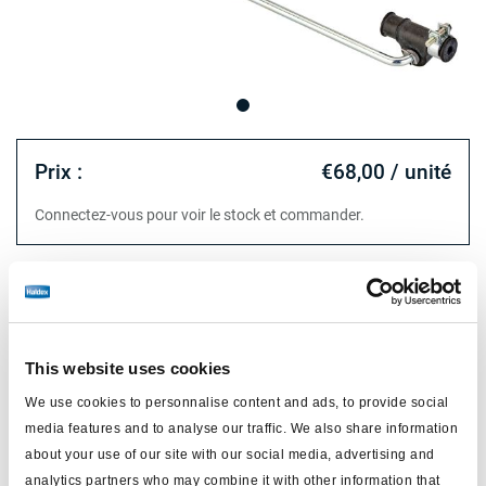
Prix :
€68,00 / unité
Connectez-vous pour voir le stock et commander.
Spécifications techniques
type
levier complet
This website uses cookies
pour
valve de nivellement
We use cookies to personnalise content and ads, to provide social
media features and to analyse our traffic. We also share information
pour version
612....../ 612032…
about your use of our site with our social media, advertising and
Attr. A
pour connexion de valve
analytics partners who may combine it with other information that