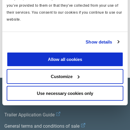
you’ve provided to them or that they’ve collected from your use of
Attr. B
rond
their services. You consent to our cookies if you continue to use our
website.
masse (kg)
0.1
Documents
Show details
Consultez toutes les publications connexes dans notre
Allow all cookies
Bibliothèque de documentation sur les produits
.
Customize
Product catalogue
Use necessary cookies only
Brands
Trailer Application Guide
General terms and conditions of sale