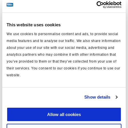
Spécifications techniques
This website uses cookies
système
Gen1
We use cookies to personnalise content and ads, to provide social
media features and to analyse our traffic. We also share information
type
3M
about your use of our site with our social media, advertising and
analytics partners who may combine it with other information that
capteurs
0S
you’ve provided to them or that they’ve collected from your use of
valve de sélection de circuit
sans
their services. You consent to our cookies if you continue to use our
website.
valve de décharge rapide
sans
stability
sans
Show details
super aux
sans
aux.
0
Allow all cookies
note
unité esclave