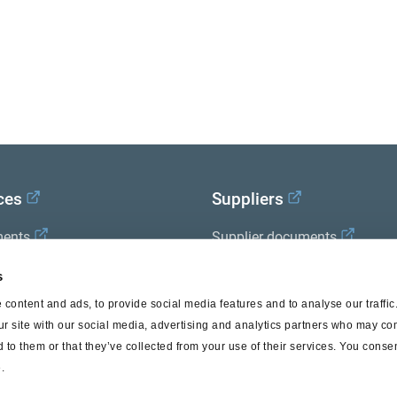
ces
Suppliers
ents
Supplier documents
x Academy
s
content and ads, to provide social media features and to analyse our traffi
ur site with our social media, advertising and analytics partners who may com
 to them or that they’ve collected from your use of their services. You consen
.