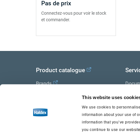
Pas de prix
Connectez-vous pour voir le stock
et commander.
Product catalogue
Servi
Brands
Docum
Trailer Application Guide
Halde
This website uses cookie
We use cookies to personnalise 
General terms and conditions of
information about your use of o
sale
information that you’ve provided
you continue to use our website