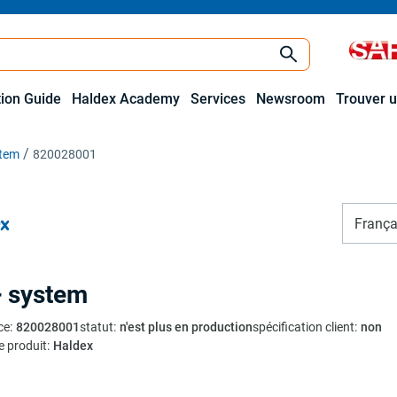
tion Guide
Haldex Academy
Services
Newsroom
Trouver u
stem
820028001
França
 system
ce
:
820028001
statut
:
n'est plus en production
spécification client
:
non
e produit
:
Haldex