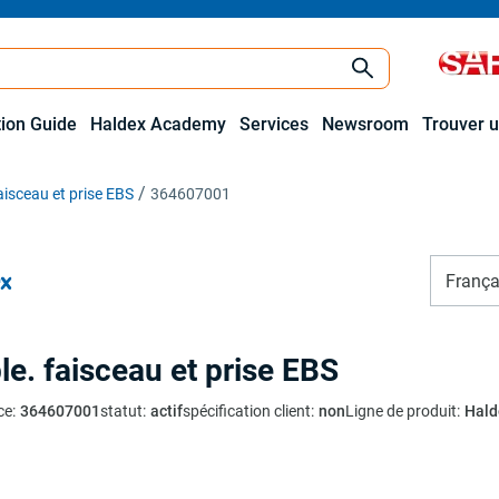
tion Guide
Haldex Academy
Services
Newsroom
Trouver u
aisceau et prise EBS
364607001
França
le. faisceau et prise EBS
ce
:
364607001
statut
:
actif
spécification client
:
non
Ligne de produit
:
Hald