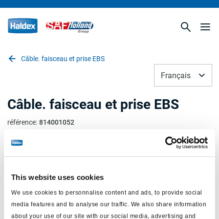
Câble. faisceau et prise EBS
Français
Câble. faisceau et prise EBS
référence
:
814001052
statut
:
n'est plus en production
spécification client
:
non
Ligne de produit
:
Haldex
This website uses cookies
We use cookies to personnalise content and ads, to provide social
media features and to analyse our traffic. We also share information
about your use of our site with our social media, advertising and