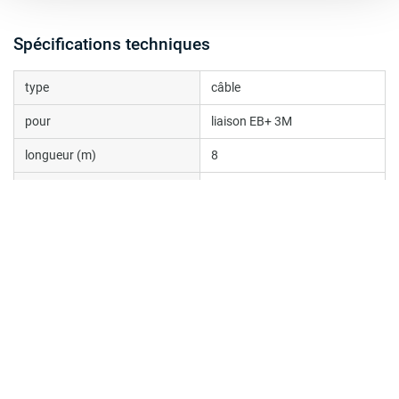
Spécifications techniques
type
câble
pour
liaison EB+ 3M
longueur (m)
8
matériau
PVC
note
(liaison power B - power B)
couleur
rouge
masse (kg)
1.7
Documents
Consultez toutes les publications connexes dans notre