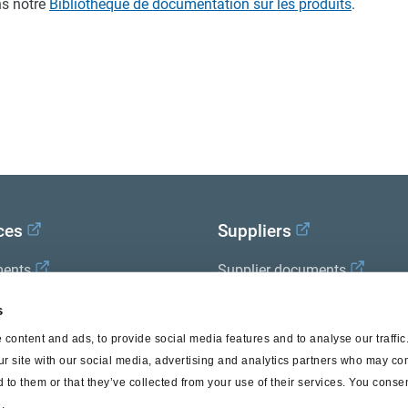
s notre
Bibliothèque de documentation sur les produits
.
ces
Suppliers
ents
Supplier documents
x Academy
s
content and ads, to provide social media features and to analyse our traffi
ur site with our social media, advertising and analytics partners who may com
 to them or that they’ve collected from your use of their services. You consen
.