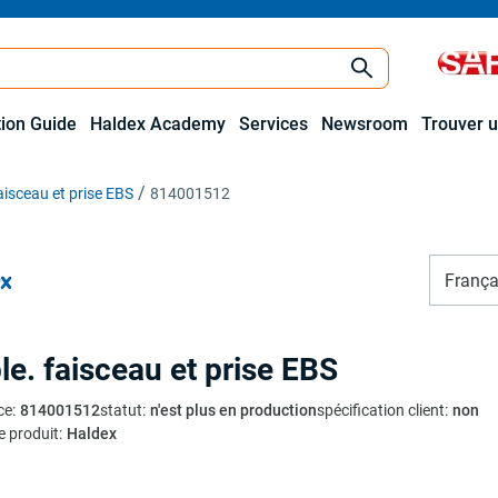
tion Guide
Haldex Academy
Services
Newsroom
Trouver u
aisceau et prise EBS
814001512
França
le. faisceau et prise EBS
ce
:
814001512
statut
:
n'est plus en production
spécification client
:
non
e produit
:
Haldex