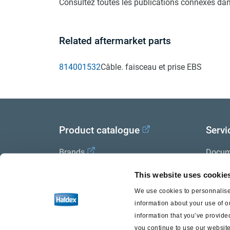
Consultez toutes les publications connexes dan
Related aftermarket parts
814001532
Câble. faisceau et prise EBS
Product catalogue
Servi
Brands
Docum
Trailer Application Guide
Halde
This website uses cookie
We use cookies to personnalise 
General terms and conditions of
information about your use of o
sale
information that you’ve provided
you continue to use our website