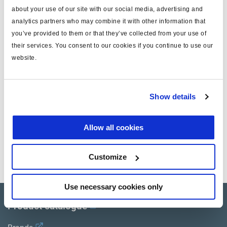
pour
ISO 1185 (24N)
about your use of our site with our social media, advertising and
analytics partners who may combine it with other information that
longueur (m)
16
you’ve provided to them or that they’ve collected from your use of
matériau
PVC
their services. You consent to our cookies if you continue to use our
website.
couleur
noir
masse (kg)
1.12
Show details
Documents
Allow all cookies
Consultez toutes les publications connexes dans notre
Bibliothèque de documentation sur les produits
.
Customize
Use necessary cookies only
Product catalogue