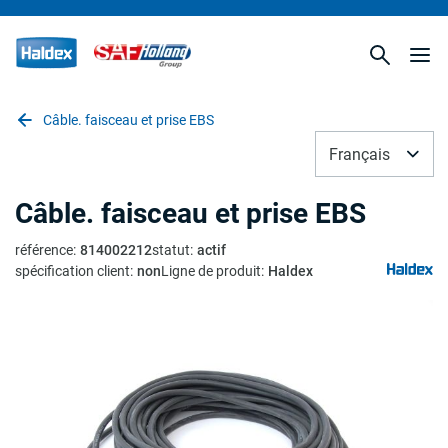
Câble. faisceau et prise EBS
Français
Câble. faisceau et prise EBS
référence
:
814002212
statut
:
actif
spécification client
:
non
Ligne de produit
:
Haldex