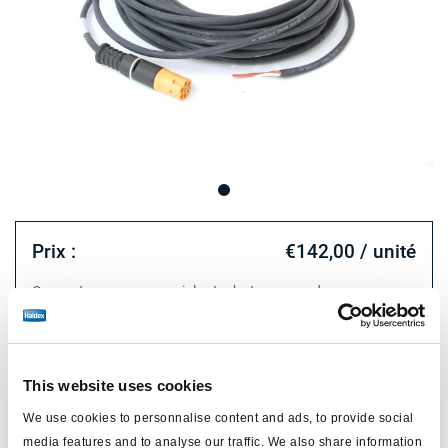
Prix :
€142,00 / unité
Connectez-vous pour voir le stock et commander.
Spécifications techniques
This website uses cookies
We use cookies to personnalise content and ads, to provide social
type
câble
media features and to analyse our traffic. We also share information