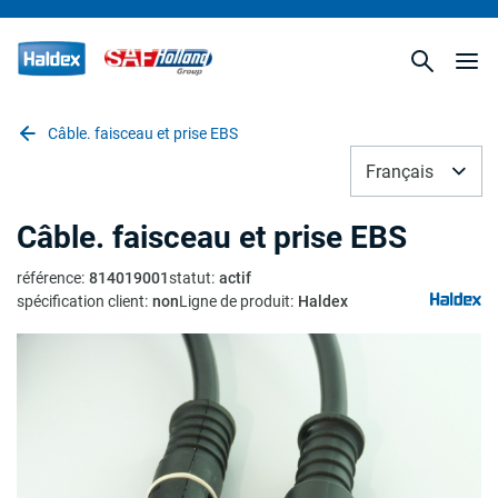
Câble. faisceau et prise EBS
Français
Câble. faisceau et prise EBS
référence
:
814019001
statut
:
actif
spécification client
:
non
Ligne de produit
:
Haldex