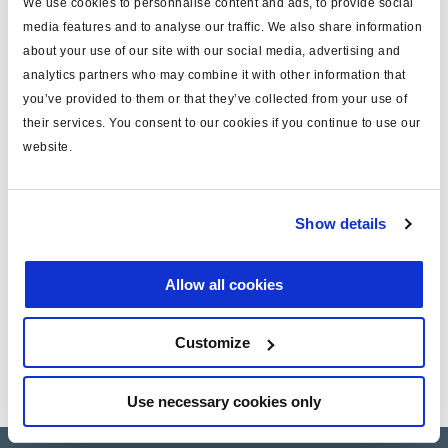
We use cookies to personnalise content and ads, to provide social
Spécifications techniques
media features and to analyse our traffic. We also share information
about your use of our site with our social media, advertising and
analytics partners who may combine it with other information that
type
câble
you’ve provided to them or that they’ve collected from your use of
pour
Info Centre
their services. You consent to our cookies if you continue to use our
website.
longueur (m)
6.5
matériau
PVC
Show details
masse (kg)
0.66
Allow all cookies
Documents
Customize
Consultez toutes les publications connexes dans notre
Bibliothèque de documentation sur les produits
.
Use necessary cookies only