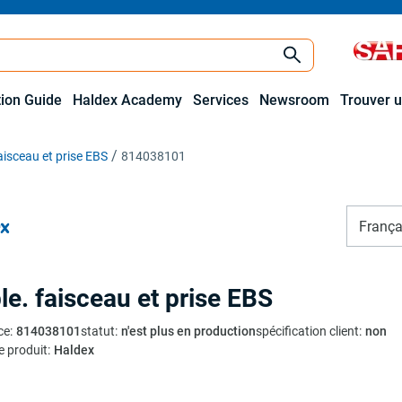
tion Guide
Haldex Academy
Services
Newsroom
Trouver u
aisceau et prise EBS
814038101
França
le. faisceau et prise EBS
ce
:
814038101
statut
:
n'est plus en production
spécification client
:
non
e produit
:
Haldex