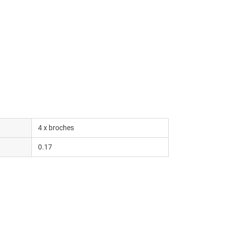
4 x broches
0.17