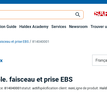
tion Guide
Haldex Academy
Services
Newsroom
Trouver u
aisceau et prise EBS
814040001
França
le. faisceau et prise EBS
ce
:
814040001
statut
:
actif
spécification client
:
non
Ligne de produit
:
Hald