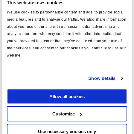
This website uses cookies
Spécifications techniques
We use cookies to personnalise content and ads, to provide social
media features and to analyse our traffic. We also share information
type
câble
about your use of our site with our social media, advertising and
analytics partners who may combine it with other information that
pour
COLAS®/ILAS®-E
you’ve provided to them or that they’ve collected from your use of
longueur (m)
4
their services. You consent to our cookies if you continue to use our
website.
matériau
PVC
note
connexion auxilliaire
Show details
couleur
bleu
masse (kg)
0.22
Allow all cookies
Documents
Customize
Consultez toutes les publications connexes dans notre
Use necessary cookies only