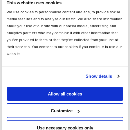
This website uses cookies
Spécifications techniques
We use cookies to personnalise content and ads, to provide social
media features and to analyse our traffic. We also share information
type
câble
about your use of our site with our social media, advertising and
analytics partners who may combine it with other information that
pour
connexion auxilliaire
you’ve provided to them or that they’ve collected from your use of
longueur (m)
5
their services. You consent to our cookies if you continue to use our
website.
matériau
PVC
note
DIN 72585
Show details
couleur
bleu
masse (kg)
0.3
Allow all cookies
Documents
Customize
Consultez toutes les publications connexes dans notre
Use necessary cookies only