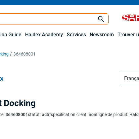
tion Guide
Haldex Academy
Services
Newsroom
Trouver u
cking
364608001
França
t Docking
ce
:
364608001
statut
:
actif
spécification client
:
non
Ligne de produit
:
Hald