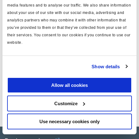
Connectez-vous pour voir le stock et commander.
media features and to analyse our traffic. We also share information
about your use of our site with our social media, advertising and
analytics partners who may combine it with other information that
Spécifications techniques
you’ve provided to them or that they’ve collected from your use of
their services. You consent to our cookies if you continue to use our
type
valve anti addition d'effort
website.
pour
EBS EB+ Gen 1
masse (kg)
0.225
Show details
Allow all cookies
Documents
Consultez toutes les publications connexes dans notre
Customize
Bibliothèque de documentation sur les produits
.
Use necessary cookies only