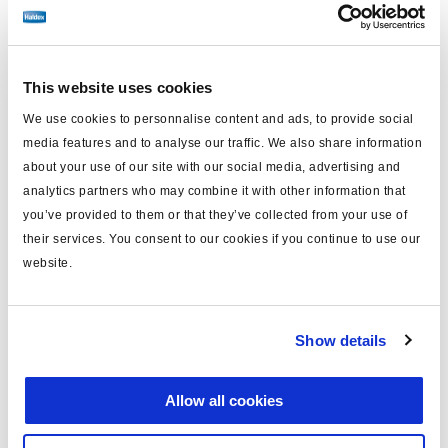
paramètres de votre navigateur. Pour cela, suivez la
procédure indiquée dans votre manuel ou sur l’écran d’aide.
Vous trouverez également ci-dessous des instructions pour
désactiver les cookies. Toutefois, vous risquez de ne pas
This website uses cookies
pouvoir profiter pleinement de notre site Web si vous les
We use cookies to personnalise content and ads, to provide social
désactivez.
media features and to analyse our traffic. We also share information
about your use of our site with our social media, advertising and
1.4 Un certain nombre de cookies et technologies similaires
analytics partners who may combine it with other information that
que nous utilisons ne durent que le temps de votre session
you’ve provided to them or that they’ve collected from your use of
Internet ou session d’application et expirent lorsque vous
their services. You consent to our cookies if you continue to use our
fermez votre navigateur. D’autres sont utilisés pour se
website.
souvenir de vous lorsque vous revenez sur le site Web et
durent plus longtemps.
Show details
1.5 Nous utilisons ces cookies et autres technologies dans
la mesure où ils sont nécessaires à l’exécution d’un contrat
Allow all cookies
conclu avec vous ou parce qu’il est dans notre intérêt
légitime de les utiliser (lorsque nous avons estimé que vos