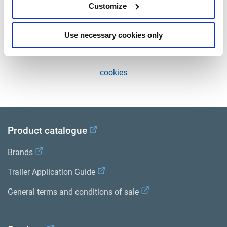
Customize
droits ne priment pas sur notre intérêt) et, dans certains
cas, lorsque la loi l’exige, lorsque vous avez consenti à leur
utilisation.
Use necessary cookies only
Renouveler ou modifier votre consentement concernant les
cookies
Product catalogue
Brands
Trailer Application Guide
General terms and conditions of sale