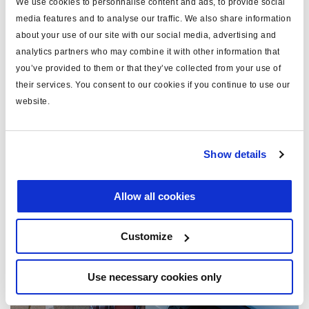
We use cookies to personnalise content and ads, to provide social
media features and to analyse our traffic. We also share information
about your use of our site with our social media, advertising and
analytics partners who may combine it with other information that
you’ve provided to them or that they’ve collected from your use of
18 June, 2024
their services. You consent to our cookies if you continue to use our
Haldex Academy
website.
Show details
Allow all cookies
Customize
Use necessary cookies only