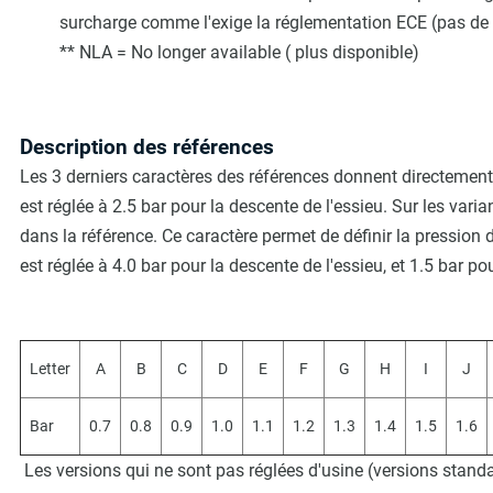
surcharge comme l'exige la réglementation ECE (pas de
** NLA = No longer available ( plus disponible)
Description des références
Les 3 derniers caractères des références donnent directement
est réglée à 2.5 bar pour la descente de l'essieu. Sur les vari
dans la référence. Ce caractère permet de définir la pression 
est réglée à 4.0 bar pour la descente de l'essieu, et 1.5 bar pou
Letter
A
B
C
D
E
F
G
H
I
J
Bar
0.7
0.8
0.9
1.0
1.1
1.2
1.3
1.4
1.5
1.6
Les versions qui ne sont pas réglées d'usine (versions standar