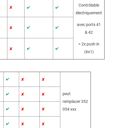
Contrôlable
électriquement
avec ports 41
& 42
= 2x push in
(6x1)
peut
remplacer 352
054 xxx