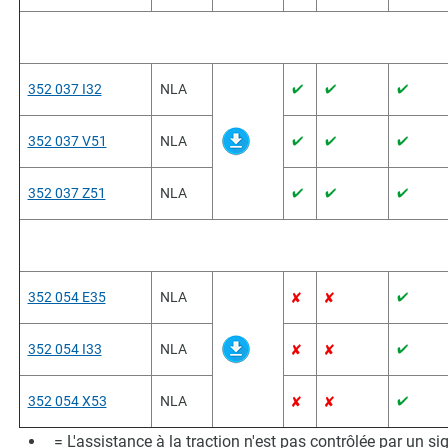
352 037 I32
NLA
352 037 V51
NLA
352 037 Z51
NLA
352 054 E35
NLA
352 054 I33
NLA
352 054 X53
NLA
= L'assistance à la traction n'est pas contrôlée par un s