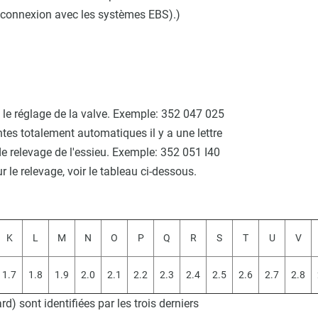
 connexion avec les systèmes EBS).)
 le réglage de la valve. Exemple: 352 047 025
antes totalement automatiques il y a une lettre
de relevage de l'essieu. Exemple: 352 051 I40
r le relevage, voir le tableau ci-dessous.
K
L
M
N
O
P
Q
R
S
T
U
V
1.7
1.8
1.9
2.0
2.1
2.2
2.3
2.4
2.5
2.6
2.7
2.8
d) sont identifiées par les trois derniers