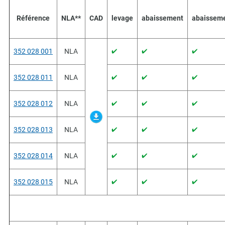
Référence
NLA**
CAD
levage
abaissement
abaissem
352 028 001
NLA
352 028 011
NLA
352 028 012
NLA
352 028 013
NLA
352 028 014
NLA
352 028 015
NLA