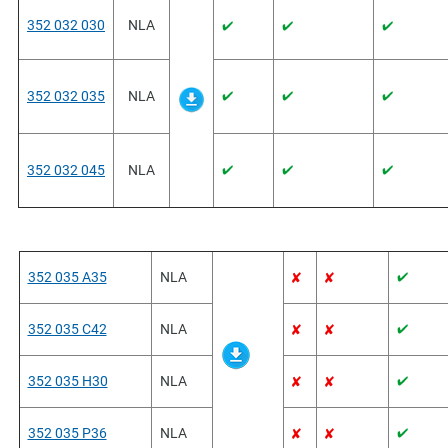
352 032 030
NLA
352 032 035
NLA
352 032 045
NLA
352 035 A35
NLA
352 035 C42
NLA
352 035 H30
NLA
352 035 P36
NLA