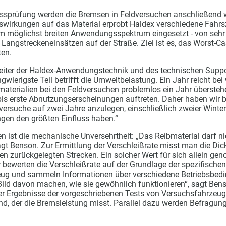
issprüfung werden die Bremsen in Feldversuchen anschließend we
wirkungen auf das Material erprobt Haldex verschiedene Fahrs
em möglichst breiten Anwendungsspektrum eingesetzt - von seh
 Langstreckeneinsätzen auf der Straße. Ziel ist es, das Worst-C
ten.
eiter der Haldex-Anwendungstechnik und des technischen Suppor
gwierigste Teil betrifft die Umweltbelastung. Ein Jahr reicht bei
materialien bei den Feldversuchen problemlos ein Jahr übersteh
bis erste Abnutzungserscheinungen auftreten. Daher haben wir b
versuche auf zwei Jahre anzulegen, einschließlich zweier Winter
gen den größten Einfluss haben.“
ien ist die mechanische Unversehrtheit: „Das Reibmaterial darf n
agt Benson. Zur Ermittlung der Verschleißrate misst man die Dic
den zurückgelegten Strecken. Ein solcher Wert für sich allein ge
r bewerten die Verschleißrate auf der Grundlage der spezifische
zeug und sammeln Informationen über verschiedene Betriebsbed
Bild davon machen, wie sie gewöhnlich funktionieren“, sagt Ben
r Ergebnisse der vorgeschriebenen Tests von Versuchsfahrzeu
d, der die Bremsleistung misst. Parallel dazu werden Befragun