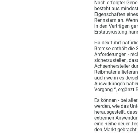
Nach erfolgter Gene
besteht aus mindest
Eigenschaften eines 
Rennstam an. Wenn H
in den Verträgen ga
Erstausrüstung hand
Haldex führt natürl
Bremse enthält die S
Anforderungen - rec
sicherzustellen, das
Achsenhersteller du
Reibmaterialliefera
auch wenn es dersel
Auswirkungen haben.
Vorgang “, ergänzt 
Es können - bei alle
werden, wie das Unt
herausgestellt, das
extremen Anwendungs
eine Reihe neuer Te
den Markt gebracht 