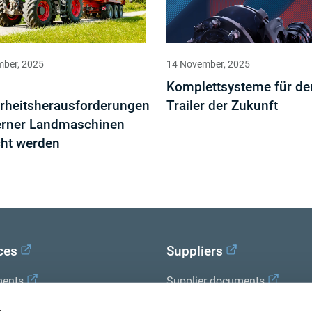
mber, 2025
14 November, 2025
Komplettsysteme für de
rheitsherausforderungen
Trailer der Zukunft
rner Landmaschinen
cht werden
ces
Suppliers
ents
Supplier documents
x Academy
s