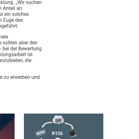
cklung. „Wir suchen
 Anteil an
r ein solches
im Zuge des
ngeführt.
iele
 sollten aber den
- bei der Bewertung
lungsarbeit ist
anzubieten, die
ive zu erwerben und