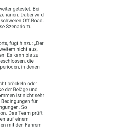
iter getestet. Bei
zenarien. Dabei wird
r schweren Off-Road-
ase-Szenario zu
ts, fügt hinzu: „Der
 weitem nicht aus,
en. Es kann bis zu
eschlossen, die
perioden, in denen
icht bröckeln oder
ke der Beläge und
nommen ist nicht sehr
n Bedingungen für
ingungen. So
son. Das Team prüft
gen auf einem
gen mit den Fahrern