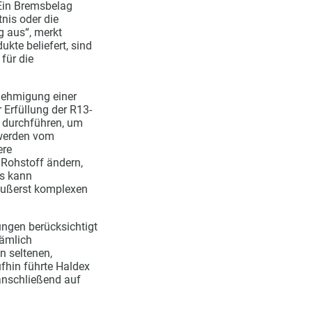
„Ein Bremsbelag
nis oder die
g aus“, merkt
kte beliefert, sind
für die
enehmigung einer
 Erfüllung der R13-
n durchführen, um
 werden vom
ere
 Rohstoff ändern,
es kann
 äußerst komplexen
ungen berücksichtigt
nämlich
n seltenen,
fhin führte Haldex
 anschließend auf