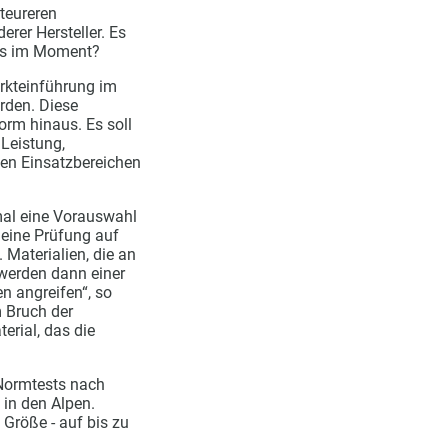
 teureren
erer Hersteller. Es
ers im Moment?
arkteinführung im
rden. Diese
rm hinaus. Es soll
Leistung,
chen Einsatzbereichen
nmal eine Vorauswahl
 eine Prüfung auf
 Materialien, die an
 werden dann einer
n angreifen“, so
 Bruch der
rial, das die
-Normtests nach
 in den Alpen.
Größe - auf bis zu