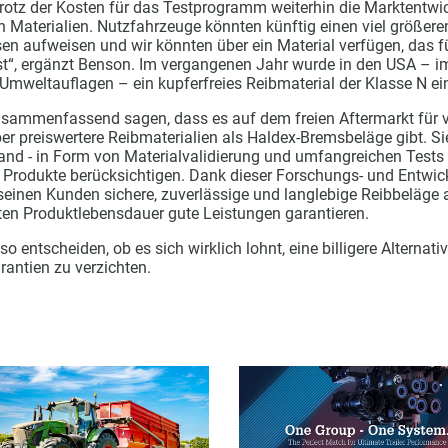
rotz der Kosten für das Testprogramm weiterhin die Marktentwi
 Materialien. Nutzfahrzeuge könnten künftig einen viel größeren
en aufweisen und wir könnten über ein Material verfügen, das fü
ist“, ergänzt Benson. Im vergangenen Jahr wurde in den USA – 
 Umweltauflagen – ein kupferfreies Reibmaterial der Klasse N ei
zusammenfassend sagen, dass es auf dem freien Aftermarkt für v
r preiswertere Reibmaterialien als Haldex-Bremsbeläge gibt. Sie
nd - in Form von Materialvalidierung und umfangreichen Tests 
 Produkte berücksichtigen. Dank dieser Forschungs- und Entwick
 seinen Kunden sichere, zuverlässige und langlebige Reibbeläge 
en Produktlebensdauer gute Leistungen garantieren.
 entscheiden, ob es sich wirklich lohnt, eine billigere Alternat
rantien zu verzichten.