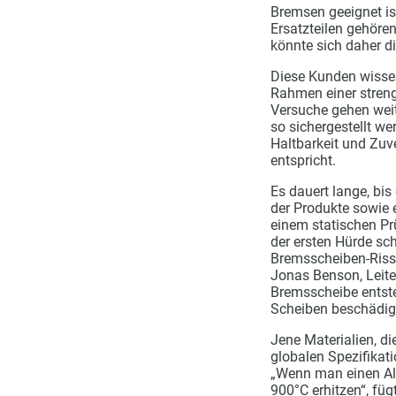
Bremsen geeignet ist
Ersatzteilen gehören.
könnte sich daher d
Diese Kunden wissen
Rahmen einer streng
Versuche gehen weit
so sichergestellt w
Haltbarkeit und Zuve
entspricht.
Es dauert lange, bis
der Produkte sowie 
einem statischen Prü
der ersten Hürde sch
Bremsscheiben-Rissp
Jonas Benson, Leite
Bremsscheibe entste
Scheiben beschädigt,
Jene Materialien, d
globalen Spezifikat
„Wenn man einen Alp
900°C erhitzen“, fügt