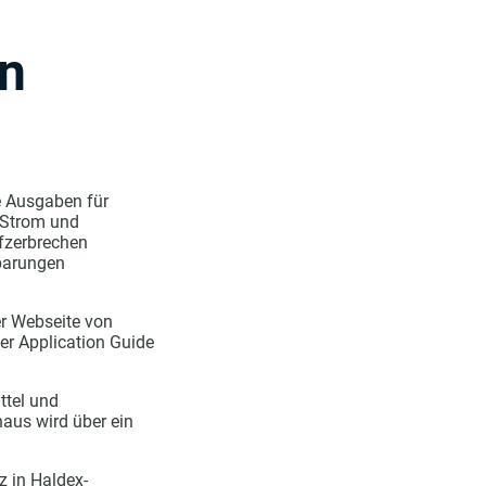
en
re Ausgaben für
 Strom und
fzerbrechen
sparungen
er Webseite von
er Application Guide
ttel und
aus wird über ein
z in Haldex-