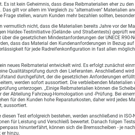
. Es ist kein Geheimnis, dass diese Reibmaterialien eher zu den
 Das gilt vor allem im Vergleich zu "alternativen" Materialien and
ie Frage stellen, warum Kunden mehr bezahlen sollten, besond
 vermutlich nicht, dass die Materialien bereits Jahre vor der M
en Haldex-Testinitiative (Gelände- und Straßentests) geprüft we
 über die gesetzlichen Mindestanforderungen der UNECE R90-No
erden, dass das Material den Kundenanforderungen in Bezug auf 
rlässigkeit für jede Radreifenkonfiguration in fast allen mögli
 ein neues Reibmaterial entwickelt wird. Es erfolgt zunächst ei
eine Qualitätsprüfung durch den Lieferanten. Anschließend wird
fstand durchgeführt, der die gesetzlichen Anforderungen erfüllt.
eitern, werden sofort aussortiert. Die verbleibenden Materialien
rüfung unterzogen. „Einige Reibmaterialien können die Scheibe
r der Abteilung Fahrzeug-Homologation und -Prüfung. Bei einem
hen für den Kunden hohe Reparaturkosten, daher wird jedes Mate
 aussortiert.
ie diesen Test erfolgreich bestehen, werden anschließend in ISO
ionen für Leistung und Verschleiß bewertet. Danach folgen Tests
enpass hinunterfährt, können sich die Bremsscheiben - je nach 
 er hinzu.