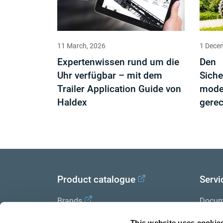
11 March, 2026
1 Dece
Expertenwissen rund um die
Den
Uhr verfügbar – mit dem
Siche
Trailer Application Guide von
mode
Haldex
gere
Product catalogue
Servi
Brands
Docum
Trailer Application Guide
Halde
This website uses cookie