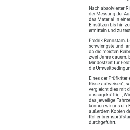
Nach absolvierter R
der Messung der Aus
das Material in ein
Einsätzen bis hin zu
ermitteln und zu tes
Fredrik Rennstam, L
schwierigste und lan
da die meisten Reib
zwei Jahre dauern, 
Mindestzeit für Feld
die Umweltbedingun
Eines der Prüfkriter
Risse aufweisen“, s
vergleicht dies mit 
aussagekräftig. „Wi
das jeweilige Fahr
können wir uns ein 
außerdem Kopien de
Rollenbremsprüfstan
durchgeführt.