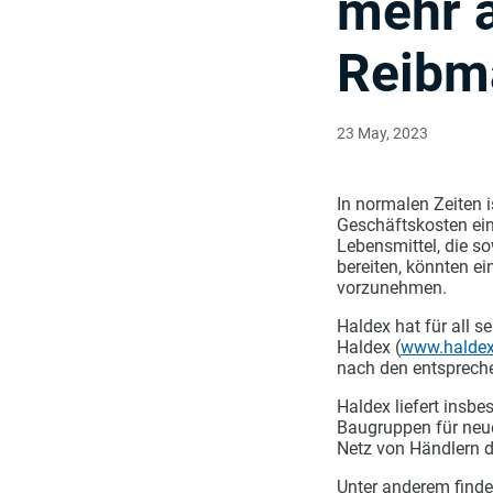
mehr a
Reibma
23 May, 2023
In normalen Zeiten i
Geschäftskosten ein
Lebensmittel, die s
bereiten, könnten e
vorzunehmen.
Haldex hat für all 
Haldex (
www.halde
nach den entspreche
Haldex liefert insb
Baugruppen für neue
Netz von Händlern d
Unter anderem finde