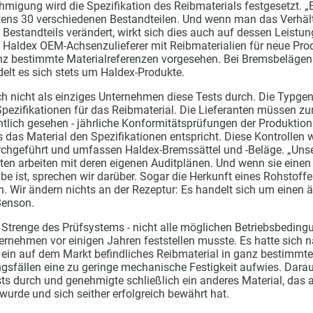
hmigung wird die Spezifikation des Reibmaterials festgesetzt. 
ens 30 verschiedenen Bestandteilen. Und wenn man das Verhält
Bestandteils verändert, wirkt sich dies auch auf dessen Leistun
aldex OEM-Achsenzulieferer mit Reibmaterialien für neue Produ
nz bestimmte Materialreferenzen vorgesehen. Bei Bremsbelägen 
elt es sich stets um Haldex-Produkte.
ich nicht als einziges Unternehmen diese Tests durch. Die Typg
pezifikationen für das Reibmaterial. Die Lieferanten müssen zur
htlich gesehen - jährliche Konformitätsprüfungen der Produktio
s das Material den Spezifikationen entspricht. Diese Kontrollen
rchgeführt und umfassen Haldex-Bremssättel und -Beläge. „Uns
nten arbeiten mit deren eigenen Auditplänen. Und wenn sie einen
be ist, sprechen wir darüber. Sogar die Herkunft eines Rohstoff
 Wir ändern nichts an der Rezeptur: Es handelt sich um einen
Benson.
r Strenge des Prüfsystems - nicht alle möglichen Betriebsbeding
ernehmen vor einigen Jahren feststellen musste. Es hatte sich 
s ein auf dem Markt befindliches Reibmaterial in ganz bestimmte
fällen eine zu geringe mechanische Festigkeit aufwies. Darau
sts durch und genehmigte schließlich ein anderes Material, das
wurde und sich seither erfolgreich bewährt hat.