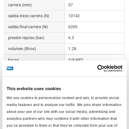
carrera (mm)
57
salida inicio carrera (N)
10142
salida final carrera (N)
6269
presión reposo (bar)
6.3
volumen (litros)
1.28
bocas
3/8 NPT
Rosca vástago empuje
5/8-18
long. (mm)
212.9
This website uses cookies
máx.presión trabajo (bar)
8.6
We use cookies to personnalise content and ads, to provide social
peso (kg)
5.2
media features and to analyse our traffic. We also share information
about your use of our site with our social media, advertising and
analytics partners who may combine it with other information that
Documentos
you’ve provided to them or that they’ve collected from your use of