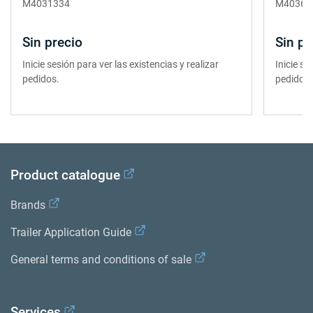
M4031334
M40360
Sin precio
Sin pr
Inicie sesión para ver las existencias y realizar
Inicie se
pedidos.
pedidos.
Product catalogue
Brands
Trailer Application Guide
General terms and conditions of sale
Services