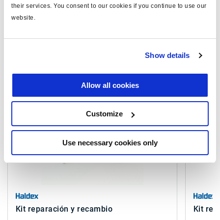
their services. You consent to our cookies if you continue to use our
Vea todas las publicaciones relacionadas en nuestra
website.
Biblioteca bibliográfica de productos
.
Show details
Productos relacionados
Allow all cookies
Customize
Use necessary cookies only
Kit reparación y recambio
Kit re