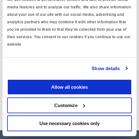
media features and to analyse our traffic. We also share information
para
piston service chamber
about your use of our site with our social media, advertising and
para versión
340076001/002
analytics partners who may combine it with other information that
you’ve provided to them or that they’ve collected from your use of
Attr. A
ø14mm
their services. You consent to our cookies if you continue to use our
website.
Attr. B
M14x1.5
Attr. D
forjado
Show details
peso (kg)
0.103
Allow all cookies
Documentos
Vea todas las publicaciones relacionadas en nuestra
Customize
Biblioteca bibliográfica de productos
.
Use necessary cookies only