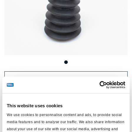
Precio:
€28,50 / unidad
Inicie sesión para ver las existencias y realizar pedidos.
This website uses cookies
Especificaciones técnicas
We use cookies to personnalise content and ads, to provide social
media features and to analyse our traffic. We also share information
about your use of our site with our social media, advertising and
tipo
manguito