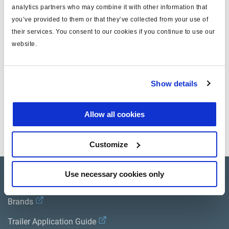
analytics partners who may combine it with other information that
para
actuador tipo tracción
you’ve provided to them or that they’ve collected from your use of
their services. You consent to our cookies if you continue to use our
para versión
344008.../ 344019...
website.
peso (kg)
0.14
Show details
Documentos
Allow all cookies
Vea todas las publicaciones relacionadas en nuestra
Biblioteca bibliográfica de productos
.
Customize
Use necessary cookies only
Product catalogue
Brands
Trailer Application Guide