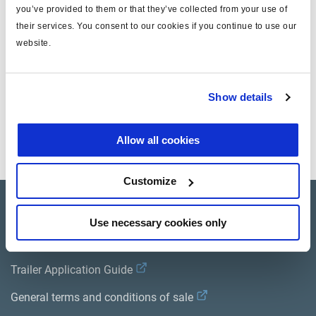
you’ve provided to them or that they’ve collected from your use of
Attr. A
Volvo/Renault
their services. You consent to our cookies if you continue to use our
peso (kg)
0
website.
Documentos
Show details
Vea todas las publicaciones relacionadas en nuestra
Allow all cookies
Biblioteca bibliográfica de productos
.
Customize
Product catalogue
Use necessary cookies only
Brands
Trailer Application Guide
General terms and conditions of sale