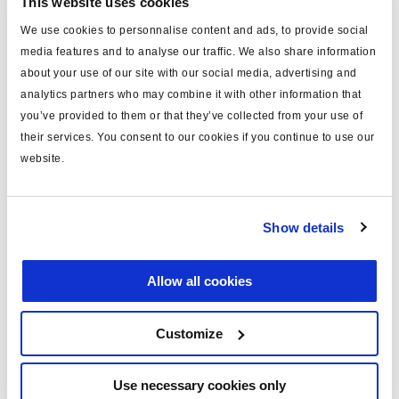
This website uses cookies
We use cookies to personnalise content and ads, to provide social
media features and to analyse our traffic. We also share information
Especificaciones técnicas
about your use of our site with our social media, advertising and
analytics partners who may combine it with other information that
tipo
diafragma
you’ve provided to them or that they’ve collected from your use of
their services. You consent to our cookies if you continue to use our
gold seal and life seal
para
actuators
website.
para versión
tipo 36
Show details
Attr. A
tipo 36
peso (kg)
0.25
Allow all cookies
Documentos
Customize
Vea todas las publicaciones relacionadas en nuestra
Use necessary cookies only
Biblioteca bibliográfica de productos
.