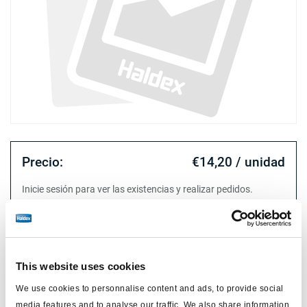
Precio:
€14,20 / unidad
Inicie sesión para ver las existencias y realizar pedidos.
Especificaciones técnicas
This website uses cookies
tipo
diafragma
We use cookies to personnalise content and ads, to provide social
Attr. A
tipo 24
media features and to analyse our traffic. We also share information