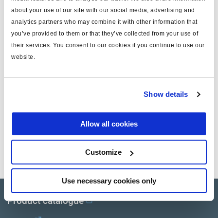
about your use of our site with our social media, advertising and
Attr. B
servicio
analytics partners who may combine it with other information that
you’ve provided to them or that they’ve collected from your use of
Attr. C
carrera larga 76
their services. You consent to our cookies if you continue to use our
note: not suitable for Haldex
website.
Attr. D
LifeSeal or BlueSeal
peso (kg)
0.17
Show details
Documentos
Allow all cookies
Vea todas las publicaciones relacionadas en nuestra
Customize
Biblioteca bibliográfica de productos
.
Use necessary cookies only
Product catalogue