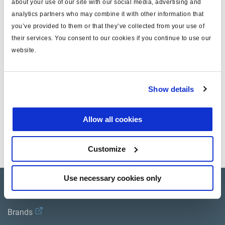
about your use of our site with our social media, advertising and
analytics partners who may combine it with other information that
Especificaciones técnicas
you’ve provided to them or that they’ve collected from your use of
their services. You consent to our cookies if you continue to use our
tipo
convertidor presión
website.
peso (kg)
8.5
Show details
Documentos
Allow all cookies
Vea todas las publicaciones relacionadas en nuestra
Biblioteca bibliográfica de productos
.
Customize
Use necessary cookies only
Product catalogue
Brands