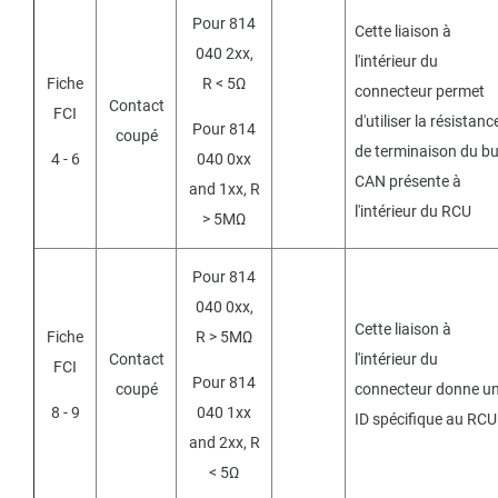
Pour 814
Cette liaison à
040 2xx,
l'intérieur du
Fiche
R < 5Ω
connecteur permet
Contact
FCI
d'utiliser la résistanc
Pour 814
coupé
de terminaison du b
4 - 6
040 0xx
CAN présente à
and 1xx, R
l'intérieur du RCU
> 5MΩ
Pour 814
040 0xx,
Cette liaison à
Fiche
R > 5MΩ
Contact
l'intérieur du
FCI
Pour 814
coupé
connecteur donne u
8 - 9
040 1xx
ID spécifique au RCU
and 2xx, R
< 5Ω