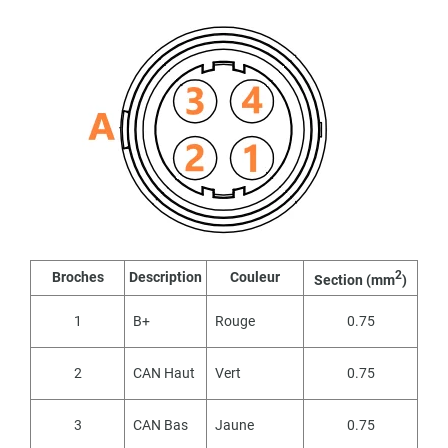
2
Broches
Description
Couleur
Section (mm
)
1
B+
Rouge
0.75
2
CAN Haut
Vert
0.75
3
CAN Bas
Jaune
0.75