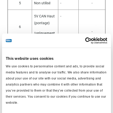
5
Non utilisé
-
-
5V CAN Haut
-
(pontage)
6
-
(
uniquement
pour 814 040
2xx)
This website uses cookies
7
B+
Rouge
0.75
We use cookies to personnalise content and ads, to provide social
media features and to analyse our traffic. We also share information
about your use of our site with our social media, advertising and
Broche pour
-
analytics partners who may combine it with other information that
ID
you’ve provided to them or that they’ve collected from your use of
8
their services. You consent to our cookies if you continue to use our
(
Pas
pour
-
website.
814 040 0xx,
voir