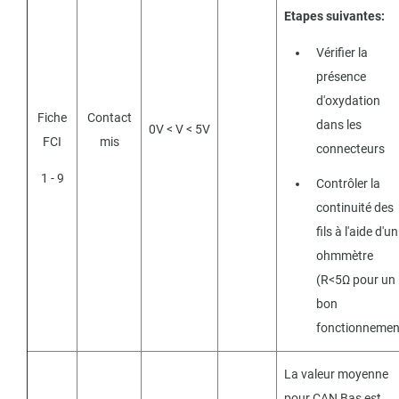
Etapes suivantes:
Vérifier la
présence
d'oxydation
Fiche
Contact
dans les
0V < V < 5V
FCI
mis
connecteurs
1 - 9
Contrôler la
continuité des
fils à l'aide d'un
ohmmètre
(R<5Ω pour un
bon
fonctionnemen
La valeur moyenne
pour CAN Bas est